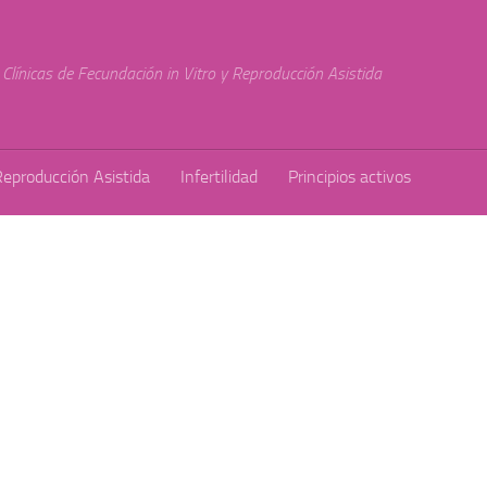
Clínicas de Fecundación in Vitro y Reproducción Asistida
eproducción Asistida
Infertilidad
Principios activos