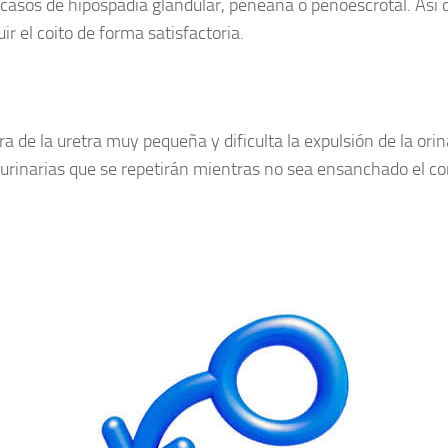
 casos de hipospadia glandular, peneana o penoescrotal. Así
ir el coito de forma satisfactoria.
a de la uretra muy pequeña y dificulta la expulsión de la ori
s urinarias que se repetirán mientras no sea ensanchado el co