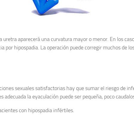
 la uretra aparecerá una curvatura mayor o menor. En los ca
ia por hipospadia. La operación puede corregir muchos de lo
ciones sexuales satisfactorias hay que sumar el riesgo de infe
 es adecuada la eyaculación puede ser pequeña, poco caudalos
cientes con hipospadia infértiles.