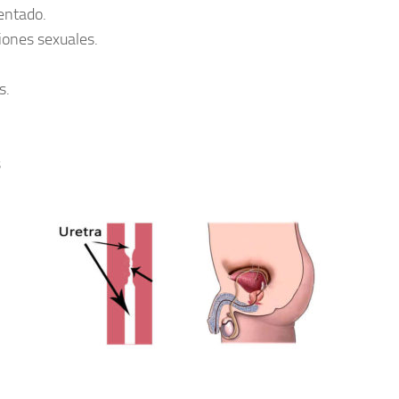
entado.
iones sexuales.
s.
s