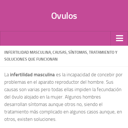
Ovulos
Por Tipo
INFERTILIDAD MASCULINA, CAUSAS, SÍNTOMAS, TRATAMIENTO Y
SOLUCIONES QUE FUNCIONAN
Infecciones
Candidiasis
La
infertilidad masculina
es la incapacidad de concebir por
Anticonceptivos
problemas en el aparato reproductor del hombre. Sus
causas son varias pero todas ellas impiden la fecundación
Vaginales
del óvulo alojado en la mujer. Algunos hombres
Probióticos
desarrollan síntomas aunque otros no, siendo el
Óvulos de Progesterona
tratamiento más complicado en algunos casos aunque, en
Donación de óvulos
otros, existen soluciones.