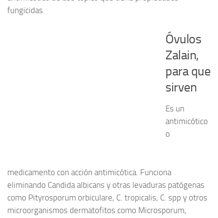
Reproducción Asistida
fungicidas.
Infertilidad
Óvulos
Principios activos
Zalain,
para que
sirven
Es un
antimicótico
o
medicamento con acción antimicótica. Funciona
eliminando Candida albicans y otras levaduras patógenas
como Pityrosporum orbiculare, C. tropicalis, C. spp y otros
microorganismos dermatofitos como Microsporum,