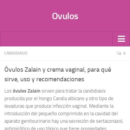
Ovulos
Por Tipo
CANDIDIASIS
0
Infecciones
Óvulos Zalain y crema vaginal, para qué
Candidiasis
sirve, uso y recomendaciones
Anticonceptivos
Los
óvulos Zalain
sirven para tratar la candidiasis
Vaginales
producida por el hongo Candia albicans y otro tipo de
Probióticos
levaduras que produce infección vaginal. Mediante la
Óvulos de Progesterona
introducción del pequeño comprimido en la cavidad del
Donación de óvulos
aparato genitourinario hay una secreción de sertaconazol,
antimicótico de uso tópico que tiene propiedades