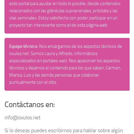
este portal para ayudar en todo lo posible, desde contenidos
relacionados con las glándulas suprarrenales, próstata y las
vías seminales. Estoy satisfecho con poder participar en un
proyecto tan interesante como el de esta página web.
Equipo técnico
: Nos encargamos de los aspectos técnicos de
ovulos.net. Somos Laura y Alfredo, informáticos
especializados en portales web. Nos apasionan los aspectos
técnicos y dejamos el contenido para los que saben, Carmen,
Marisa, Luis y las demás personas que colaboran
puntualmente con el sitio.
Contáctanos en:
info@ovulos.net
Si lo deseas puedes escribirnos para hablar sobre algún