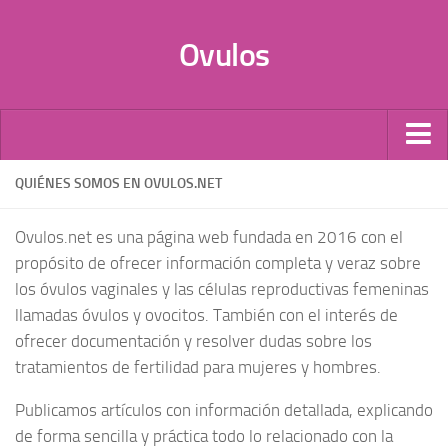
Ovulos
Por Tipo
QUIÉNES SOMOS EN OVULOS.NET
Infecciones
Ovulos.net es una página web fundada en 2016 con el
Candidiasis
propósito de ofrecer información completa y veraz sobre
Anticonceptivos
los óvulos vaginales y las células reproductivas femeninas
llamadas óvulos y ovocitos. También con el interés de
Vaginales
ofrecer documentación y resolver dudas sobre los
Probióticos
tratamientos de fertilidad para mujeres y hombres.
Óvulos de Progesterona
Publicamos artículos con información detallada, explicando
Donación de óvulos
de forma sencilla y práctica todo lo relacionado con la