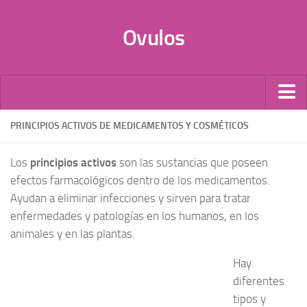
Ovulos
Por Tipo
PRINCIPIOS ACTIVOS DE MEDICAMENTOS Y COSMÉTICOS
Infecciones
Los
principios activos
son las sustancias que poseen
Candidiasis
efectos farmacológicos dentro de los medicamentos.
Anticonceptivos
Ayudan a eliminar infecciones y sirven para tratar
enfermedades y patologías en los humanos, en los
Vaginales
animales y en las plantas.
Probióticos
Óvulos de Progesterona
Hay
diferentes
Donación de óvulos
tipos y