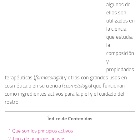
Reproducción Asistida
algunos de
ellos son
Infertilidad
utilizados en
Principios activos
la ciencia
que estudia
la
composición
y
propiedades
terapéuticas (
farmacología
) y otros con grandes usos en
cosmética o en su ciencia (
cosmetología
) que funcionan
como ingredientes activos para la piel y el cuidado del
rostro.
Índice de Contenidos
1
Qué son los principios activos
2
Tipos de principios activos