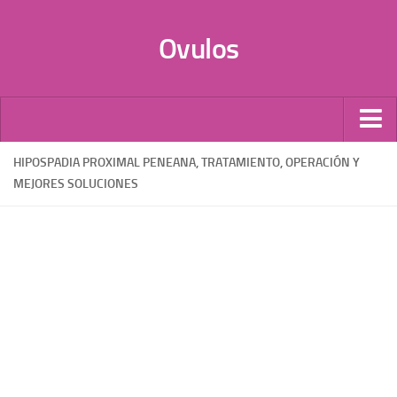
Ovulos
Por Tipo
HIPOSPADIA PROXIMAL PENEANA, TRATAMIENTO, OPERACIÓN Y
MEJORES SOLUCIONES
Infecciones
Candidiasis
Anticonceptivos
Vaginales
Probióticos
Óvulos de Progesterona
Donación de óvulos