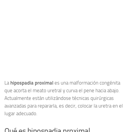
Reproducción Asistida
Infertilidad
Principios activos
La
hipospadia proximal
es una malformación congénita
que acorta el meato uretral y curva el pene hacia abajo.
Actualmente están utilizándose técnicas quirúrgicas
avanzadas para repararla, es decir, colocar la uretra en el
lugar adecuado.
Qué es hipospadia proximal