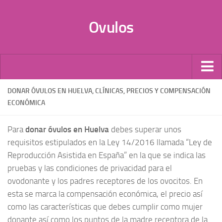
Ovulos
Por Tipo
DONAR ÓVULOS EN HUELVA, CLÍNICAS, PRECIOS Y COMPENSACIÓN
ECONÓMICA
Infecciones
Candidiasis
Para
donar óvulos en Huelva
debes superar unos
Anticonceptivos
requisitos estipulados en la Ley 14/2016 llamada “Ley de
Reproducción Asistida en España” en la que se indica las
Vaginales
pruebas y las condiciones de privacidad para el
Probióticos
ovodonante y los padres receptores de los ovocitos. En
Óvulos de Progesterona
esta se marca la compensación económica, el precio así
Donación de óvulos
como las características que debes cumplir como mujer
donante así como los puntos de la madre receptora de la