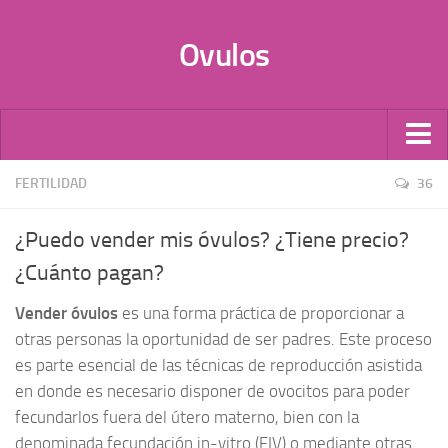
Ovulos
Por Tipo
FERTILIDAD
36
Infecciones
¿Puedo vender mis óvulos? ¿Tiene precio?
Candidiasis
¿Cuánto pagan?
Anticonceptivos
Vender óvulos
es una forma práctica de proporcionar a
Vaginales
otras personas la oportunidad de ser padres. Este proceso
Probióticos
es parte esencial de las técnicas de reproducción asistida
Óvulos de Progesterona
en donde es necesario disponer de ovocitos para poder
Donación de óvulos
fecundarlos fuera del útero materno, bien con la
denominada fecundación in-vitro (FIV) o mediante otras