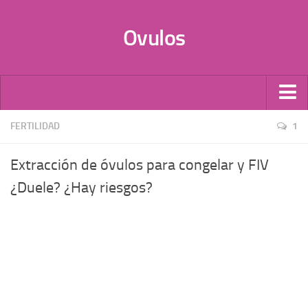
Ovulos
Por Tipo
FERTILIDAD
1
Infecciones
Extracción de óvulos para congelar y FIV
Candidiasis
¿Duele? ¿Hay riesgos?
Anticonceptivos
Vaginales
Probióticos
Óvulos de Progesterona
Donación de óvulos